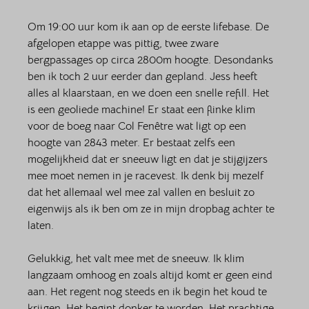
Om 19:00 uur kom ik aan op de eerste lifebase. De 
afgelopen etappe was pittig, twee zware 
bergpassages op circa 2800m hoogte. Desondanks 
ben ik toch 2 uur eerder dan gepland. Jess heeft 
alles al klaarstaan, en we doen een snelle refill. Het 
is een geoliede machine! Er staat een flinke klim 
voor de boeg naar Col Fenêtre wat ligt op een 
hoogte van 2843 meter. Er bestaat zelfs een 
mogelijkheid dat er sneeuw ligt en dat je stijgijzers 
mee moet nemen in je racevest. Ik denk bij mezelf 
dat het allemaal wel mee zal vallen en besluit zo 
eigenwijs als ik ben om ze in mijn dropbag achter te 
laten.  
Gelukkig, het valt mee met de sneeuw. Ik klim 
langzaam omhoog en zoals altijd komt er geen eind 
aan. Het regent nog steeds en ik begin het koud te 
krijgen. Het begint donker te worden. Het prachtige 