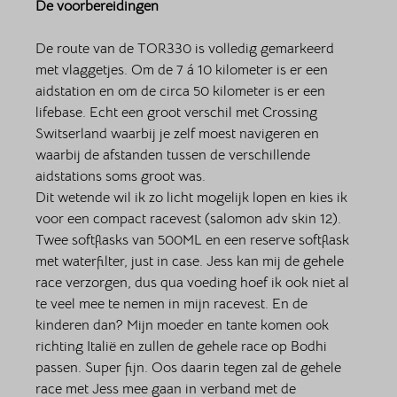
De voorbereidingen 
De route van de TOR330 is volledig gemarkeerd 
met vlaggetjes. Om de 7 á 10 kilometer is er een 
aidstation en om de circa 50 kilometer is er een 
lifebase. Echt een groot verschil met Crossing 
Switserland waarbij je zelf moest navigeren en 
waarbij de afstanden tussen de verschillende 
aidstations soms groot was. 
Dit wetende wil ik zo licht mogelijk lopen en kies ik 
voor een compact racevest (salomon adv skin 12). 
Twee softflasks van 500ML en een reserve softflask 
met waterfilter, just in case. Jess kan mij de gehele 
race verzorgen, dus qua voeding hoef ik ook niet al 
te veel mee te nemen in mijn racevest. En de 
kinderen dan? Mijn moeder en tante komen ook 
richting Italië en zullen de gehele race op Bodhi 
passen. Super fijn. Oos daarin tegen zal de gehele 
race met Jess mee gaan in verband met de 