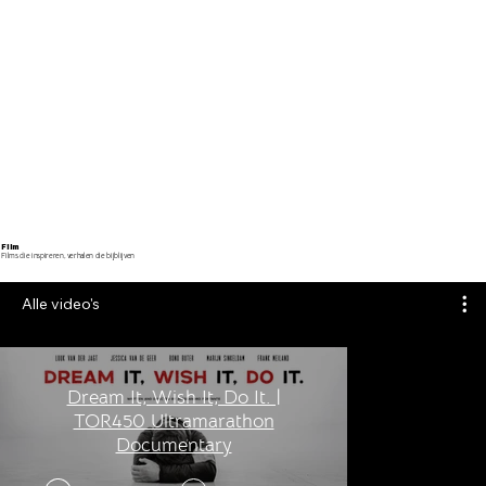
Film
Films die inspireren, verhalen die bijblijven
Alle video's
Dream It, Wish It, Do It. |
TOR450 Ultramarathon
Documentary