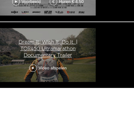
Voorbeeld
Huren € 4,50
€
Dream It, Wish It, Do It. |
TOR450 Ultramarathon
Documentary Trailer
Video afspelen