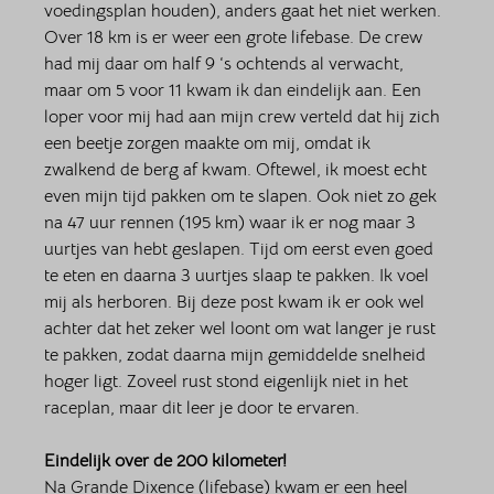
voedingsplan houden), anders gaat het niet werken. 
Over 18 km is er weer een grote lifebase. De crew 
had mij daar om half 9 ‘s ochtends al verwacht, 
maar om 5 voor 11 kwam ik dan eindelijk aan. Een 
loper voor mij had aan mijn crew verteld dat hij zich 
een beetje zorgen maakte om mij, omdat ik 
zwalkend de berg af kwam. Oftewel, ik moest echt 
even mijn tijd pakken om te slapen. Ook niet zo gek 
na 47 uur rennen (195 km) waar ik er nog maar 3 
uurtjes van hebt geslapen. Tijd om eerst even goed 
te eten en daarna 3 uurtjes slaap te pakken. Ik voel 
mij als herboren. Bij deze post kwam ik er ook wel 
achter dat het zeker wel loont om wat langer je rust 
te pakken, zodat daarna mijn gemiddelde snelheid 
hoger ligt. Zoveel rust stond eigenlijk niet in het 
raceplan, maar dit leer je door te ervaren. 
Eindelijk over de 200 kilometer!
Na Grande Dixence (lifebase) kwam er een heel 