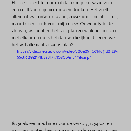
Het eerste echte moment dat ik mijn crew zie voor 
een refill van mijn voeding en drinken. Het voelt 
allemaal wat onwennig aan, zowel voor mij als loper, 
maar ik denk ook voor mijn crew. Onwennig in de 
zin van, we hebben het raceplan zo vaak besproken 
met elkaar en nu is het dan werkelijkheid. Doen we 
het wel allemaal volgens plan?
https://video.wixstatic.com/video/780e89_661ddffd8f294
55e962442171b383f74/1080p/mp4/file.mp4
Ik ga als een machine door de verzorgingspost en 
na drie minuten begin ik aan mijn klim omhoog. Een 