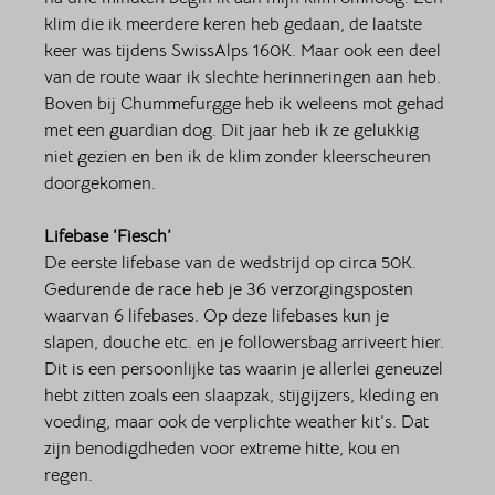
klim die ik meerdere keren heb gedaan, de laatste 
keer was tijdens SwissAlps 160K. Maar ook een deel 
van de route waar ik slechte herinneringen aan heb. 
Boven bij Chummefurgge heb ik weleens mot gehad 
met een guardian dog. Dit jaar heb ik ze gelukkig 
niet gezien en ben ik de klim zonder kleerscheuren 
doorgekomen. 
Lifebase ‘Fiesch’
De eerste lifebase van de wedstrijd op circa 50K. 
Gedurende de race heb je 36 verzorgingsposten 
waarvan 6 lifebases. Op deze lifebases kun je 
slapen, douche etc. en je followersbag arriveert hier. 
Dit is een persoonlijke tas waarin je allerlei geneuzel 
hebt zitten zoals een slaapzak, stijgijzers, kleding en 
voeding, maar ook de verplichte weather kit’s. Dat 
zijn benodigdheden voor extreme hitte, kou en 
regen.