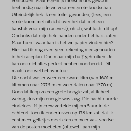
volhouden. Maar eigenlijk moest ik ook gewoon 
heel nodig naar de wc voor een grote boodschap. 
Uiteindelijk heb ik een toilet gevonden, (lees, een 
grote boom met uitzicht over het dal, met een 
kapstok voor mijn racevest), oh oh, wat lucht dit op! 
Ondanks dat mijn hele handen onder het hars zaten. 
Maar toen.. waar kan ik het wc papier vinden hier? 
Hier had ik nog even geen rekening mee gehouden 
in het raceplan. Dan maar mijn buff gebruiken. Je 
kan ook niet alles perfect hebben voorbereid. Dit 
maakt ook wel het avontuur. 
Die nacht was er weer een zware klim (van 1601 m 
klimmen naar 2973 m en weer dalen naar 1370 m). 
Doordat ik op zo een grote hoogte zat, at ik heel 
weinig, dus mijn energie was laag. Die nacht duurde 
eindeloos. Mijn crew vertelde mij om 5 uur in de 
ochtend, toen ik ondertussen op 178 km zat, dat ik 
echt meer gelletjes moet eten en meer vast voedsel 
van de posten moet eten (oftewel.. aan mijn 